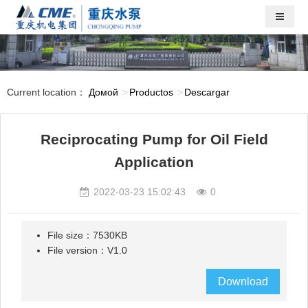
Current location：
Домой
Productos
Descargar
Reciprocating Pump for Oil Field
Application
2022-03-23 15:02:43
0
File size：7530KB
File version：V1.0
Download