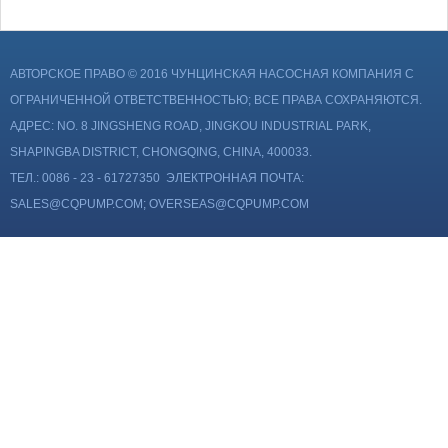
АВТОРСКОЕ ПРАВО © 2016 ЧУНЦИНСКАЯ НАСОСНАЯ КОМПАНИЯ С
ОГРАНИЧЕННОЙ ОТВЕТСТВЕННОСТЬЮ; ВСЕ ПРАВА СОХРАНЯЮТСЯ.
АДРЕС: NO. 8 JINGSHENG ROAD, JINGKOU INDUSTRIAL PARK,
SHAPINGBA DISTRICT, CHONGQING, CHINA, 400033.
ТЕЛ.: 0086 - 23 - 61727350 ЭЛЕКТРОННАЯ ПОЧТА:
SALES@CQPUMP.COM; OVERSEAS@CQPUMP.COM